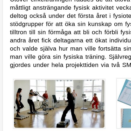
måttligt ansträngande fysisk aktivitet vec
deltog också under det första året i fysio
stödgrupper för att öka sin kunskap om fys
tilltron till sin förmåga att bli och förbli fy
andra året fick deltagarna ett ökat individ
och valde själva hur man ville fortsätta s
man ville göra sin fysiska träning. Självre
gjordes under hela projekttiden via två S