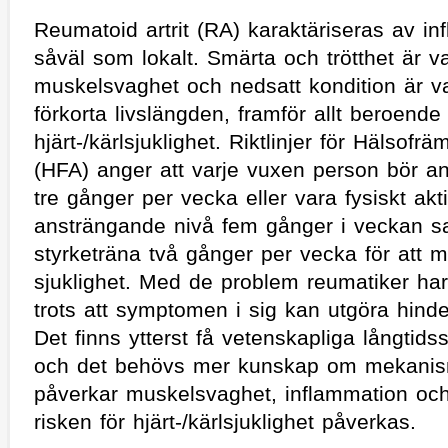
Reumatoid artrit (RA) karaktäriseras av in
såväl som lokalt. Smärta och trötthet är 
muskelsvaghet och nedsatt kondition är v
förkorta livslängden, framför allt beroend
hjärt-/kärlsjuklighet. Riktlinjer för Hälsofr
(HFA) anger att varje vuxen person bör an
tre gånger per vecka eller vara fysiskt akti
ansträngande nivå fem gånger i veckan s
styrketräna två gånger per vecka för att m
sjuklighet. Med de problem reumatiker har,
trots att symptomen i sig kan utgöra hinder 
Det finns ytterst få vetenskapliga långtid
och det behövs mer kunskap om mekanis
påverkar muskelsvaghet, inflammation oc
risken för hjärt-/kärlsjuklighet påverkas.