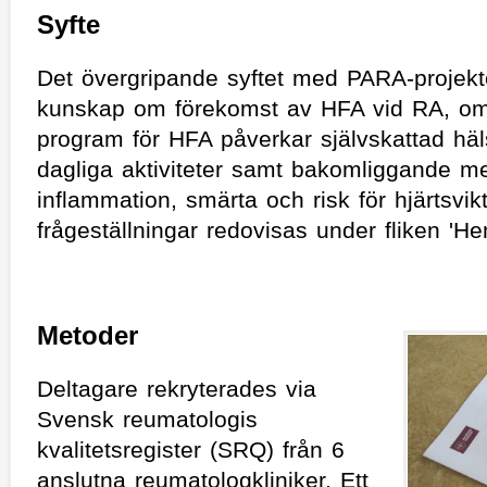
Syfte
Det övergripande syftet med PARA-projekte
kunskap om förekomst av HFA vid RA, om h
program för HFA påverkar självskattad häls
dagliga aktiviteter samt bakomliggande me
inflammation, smärta och risk för hjärtsvikt
frågeställningar redovisas under fliken 'He
Metoder
Deltagare rekryterades via
Svensk reumatologis
kvalitetsregister (SRQ) från 6
anslutna reumatologkliniker. Ett