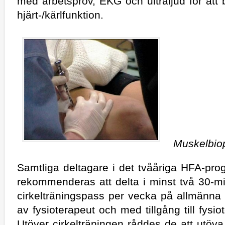
med arbetsprov, EKG och ultraljud för at
hjärt-/kärlfunktion.
Muskelbio
Samtliga deltagare i det tvååriga HFA-pr
rekommenderas att delta i minst två 30-m
cirkelträningspass per vecka på allmänna 
av fysioterapeut och med tillgång till fysi
Utöver cirkelträningen råddes de att utöv