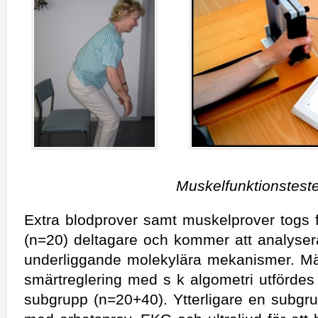
Muskelfunktionstest
Extra blodprover samt muskelprover togs f
(n=20) deltagare och kommer att analyser
underliggande molekylära mekanismer. Mä
smärtreglering med s k algometri utförde
subgrupp (n=20+40). Ytterligare en subgr